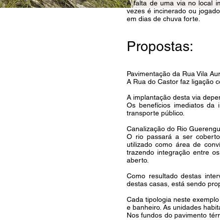
A falta de uma via no local i
vezes é incinerado ou jogad
em dias de chuva forte.
Propostas:
Pavimentação da Rua Vila Aur
A Rua do Castor faz ligação 
A implantação desta via depe
Os benefícios imediatos da i
transporte público.
Canalização do Rio Guerenguê
O rio passará a ser cobert
utilizado como área de con
trazendo integração entre o
aberto.
Como resultado destas inter
destas casas, está sendo pro
Cada tipologia neste exemplo 
e banheiro. As unidades habit
Nos fundos do pavimento tér