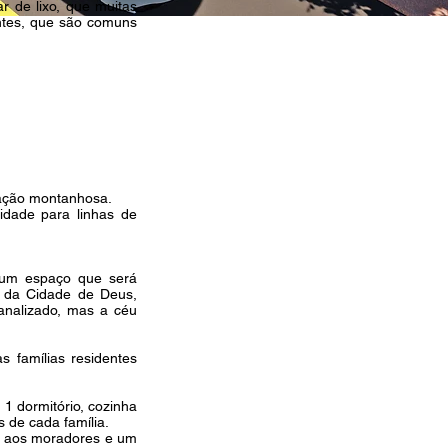
ar de lixo, que muitas
entes, que são comuns
mação montanhosa.
lidade para linhas de
o um espaço que será
e da Cidade de Deus,
analizado, mas a céu
 famílias residentes
 1 dormitório, cozinha
s de cada família.
e aos moradores e um