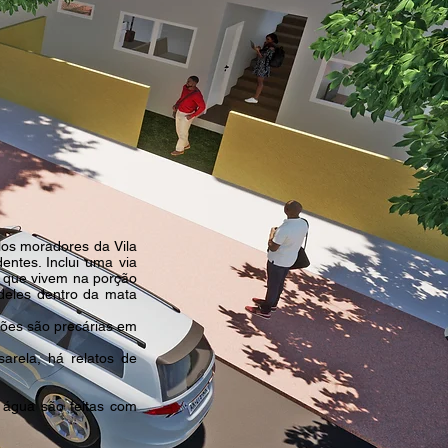
los moradores da Vila
ntes. Inclui uma via
s que vivem na porção
deles dentro da mata
uções são precárias em
arela, há relatos de
 água são feitas com