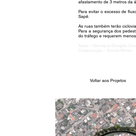
afastamento de 3 metros da ár
Para evitar o excesso de flu
Sapê.
As ruas também terão ciclovia
Para a segurança dos pedestre
do tráfego e requerem meno
Autor - Henrique Douglas Car
Colaboração - Arnold Winter
Voltar aos Projetos