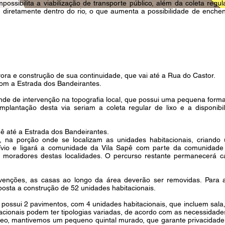
mpossibilita a viabilização de transporte público, além da coleta regul
o diretamente dentro do rio, o que aumenta a possibilidade de ench
ora e construção de sua continuidade, que vai até a Rua do Castor.
com a Estrada dos Bandeirantes.
nde de intervenção na topografia local, que possui uma pequena for
mplantação desta via seriam a coleta regular de lixo e a disponibi
 até a Estrada dos Bandeirantes.
o, na porção onde se localizam as unidades habitacionais, criand
vívio e ligará a comunidade da Vila Sapê com parte da comunidad
s moradores destas localidades. O percurso restante permanecerá c
venções, as casas ao longo da área deverão ser removidas. Para as
posta a construção de 52 unidades habitacionais.
possui 2 pavimentos, com 4 unidades habitacionais, que incluem sala,
acionais podem ter tipologias variadas, de acordo com as necessidade
reo, mantivemos um pequeno quintal murado, que garante privacidad