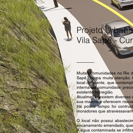
Projeto Urbanís
Vila Sapê - Cu
Muitas comunidades no Rio d
Sapê chama muita atenção. O
local deficiente, que conte
interna da comunidade preci
existente na região.
Atualmente existem diversas c
sua maioria e oferecem risco
Há pouco tempo foi contruí
moradores que atravessavam o
O local não possui abasteci
encanamento emendado, que 
A água contaminada se infilt