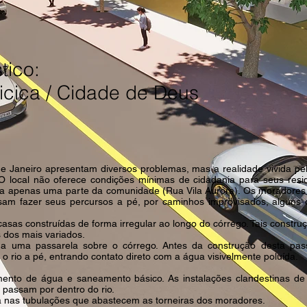
tico:
ricica / Cidade de Deus
e Janeiro apresentam diversos problemas, mas a realidade vivida pe
 local não oferece condições mínimas de cidadania para seus reside
mpla apenas uma parte da comunidade (Rua Vila Aurora). Os moradore
sam fazer seus percursos a pé, por caminhos improvisados, alguns 
asas construídas de forma irregular ao longo do córrego. Tais constr
s dos mais variados.
da uma passarela sobre o córrego. Antes da construção desta pass
 rio a pé, entrando contato direto com a água visivelmente poluída.
mento de água e saneamento básico. As instalações clandestinas de
passam por dentro do rio.
ra nas tubulações que abastecem as torneiras dos moradores.